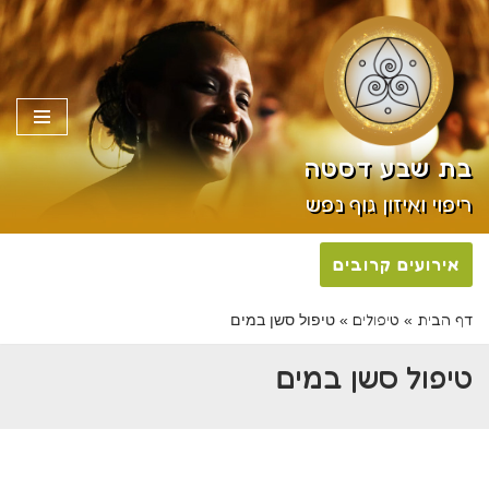
Skip
פתח סרגל
to
content
בת שבע דסטה
ריפוי ואיזון גוף נפש
אירועים קרובים
דף הבית
טיפולים
»
»
טיפול סשן במים
טיפול סשן במים