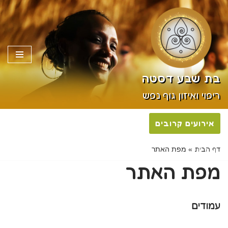
Skip
פתח סרגל
to
content
בת שבע דסטה
ריפוי ואיזון גוף נפש
אירועים קרובים
דף הבית
»
מפת האתר
מפת האתר
עמודים